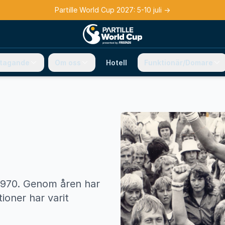
Partille World Cup 2027: 5-10 juli
→
ltagande
Om oss
Hotell
Funktionär/Domare
 1970. Genom åren har
ioner har varit