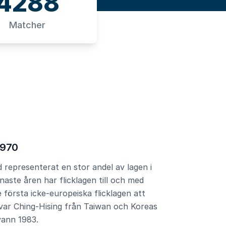
4288
Matcher
1970
id representerat en stor andel av lagen i
naste åren har flicklagen till och med
De första icke-europeiska flicklagen att
 var Ching-Hising från Taiwan och Koreas
vann 1983.