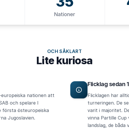
2
35
Nationer
OCH SÅKLART
Lite kuriosa
Flicklag sedan 
e-europeiska nationen att
Flicklagen har allt
ESAB och spelare I
turneringen. De se
e första östeuropeiska
varit i majoritet. 
rna Jugoslavien.
vinna Partille Cup
landslag, de båda 