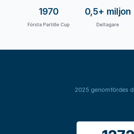
1970
0,5+ miljon
Första Partille Cup
Deltagare
2025 genomfördes de