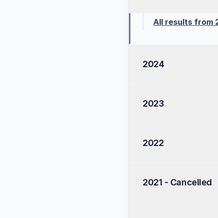
All results from
2024
All results from 
2023
All results from 
2022
All results from 
2021 - Cancelled